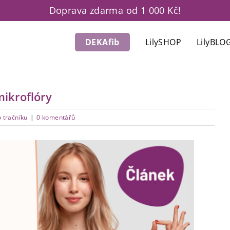
Doprava zdarma od 1 000 Kč!
DEKAfib
LilySHOP
LilyBLO
mikroflóry
 tračníku
|
0 komentářů