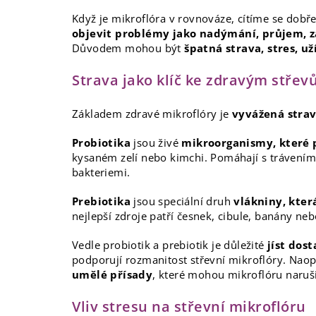
Když je mikroflóra v rovnováze, cítíme se dobře
objevit problémy jako nadýmání, průjem, 
Důvodem mohou být
špatná strava, stres, už
Strava jako klíč ke zdravým stře
Základem zdravé mikroflóry je
vyvážená strav
Probiotika
jsou živé
mikroorganismy, které p
kysaném zelí nebo kimchi. Pomáhají s trávením,
bakteriemi.
Prebiotika
jsou speciální druh
vlákniny, kter
nejlepší zdroje patří česnek, cibule, banány neb
Vedle probiotik a prebiotik je důležité
jíst dos
podporují rozmanitost střevní mikroflóry. Nao
umělé přísady
, které mohou mikroflóru naruši
Vliv stresu na střevní mikroflóru