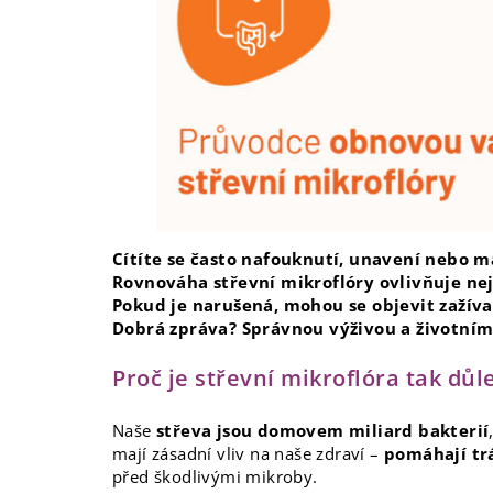
Cítíte se často nafouknutí, unavení nebo m
Rovnováha střevní mikroflóry ovlivňuje nej
Pokud je narušená, mohou se objevit zažív
Dobrá zpráva? Správnou výživou a životním
Proč je střevní mikroflóra tak důl
Naše
střeva jsou domovem miliard bakterií
mají zásadní vliv na naše zdraví –
pomáhají trá
před škodlivými mikroby.