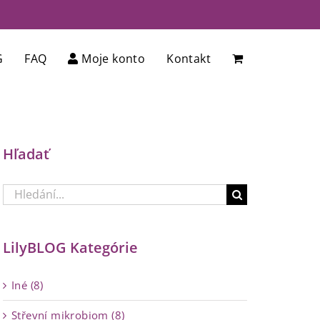
G
FAQ
Moje konto
Kontakt
Hľadať
Hledat:
LilyBLOG Kategórie
Iné (8)
Střevní mikrobiom (8)