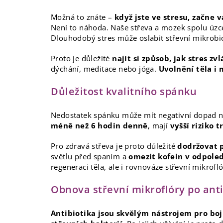
Možná to znáte –
když jste ve stresu, začne v
Není to náhoda. Naše střeva a mozek spolu úzce
Dlouhodobý stres může oslabit střevní mikrobio
Proto je důležité
najít si způsob, jak stres zv
dýchání, meditace nebo jóga.
Uvolnění těla i
Důležitost kvalitního spánku
Nedostatek spánku může mít negativní dopad na 
méně než 6 hodin denně
, mají
vyšší riziko 
Pro zdravá střeva je proto důležité
dodržovat 
světlu před spaním a
omezit kofein v odpole
regeneraci těla, ale i rovnováze střevní mikrofló
Obnova střevní mikroflóry po ant
Antibiotika jsou skvělým nástrojem pro boj