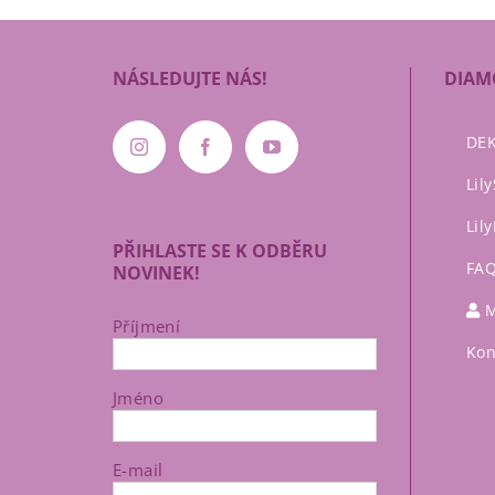
NÁSLEDUJTE NÁS!
DIAM
DEK
Lil
Lil
PŘIHLASTE SE K ODBĚRU
FA
NOVINEK!
M
Příjmení
Kon
Jméno
E-mail