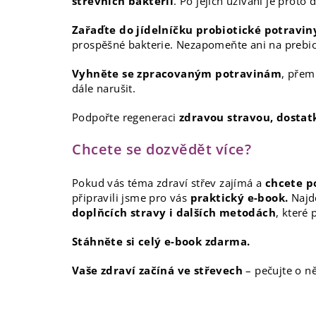
střevních bakterií
. Po jejich užívání je proto
Zařaďte do jídelníčku probiotické potravin
prospěšné bakterie. Nezapomeňte ani na prebioti
Vyhněte se zpracovaným potravinám
, přem
dále narušit.
Podpořte regeneraci
zdravou stravou, dosta
Chcete se dozvědět více?
Pokud vás téma zdraví střev zajímá a
chcete p
připravili jsme pro vás
praktický e-book.
Najd
doplňcích stravy i dalších metodách
, které
Stáhněte si celý e-book zdarma.
Vaše zdraví začíná ve střevech
– pečujte o ně