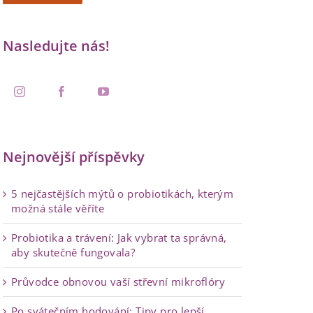
Nasledujte nás!
Nejnovější příspěvky
5 nejčastějších mýtů o probiotikách, kterým
možná stále věříte
Probiotika a trávení: Jak vybrat ta správná,
aby skutečně fungovala?
Průvodce obnovou vaší střevní mikroflóry
Po svátečním hodování: Tipy pro lepší