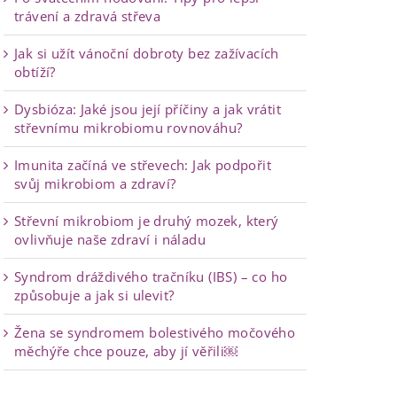
trávení a zdravá střeva
Jak si užít vánoční dobroty bez zažívacích
obtíží?
Dysbióza: Jaké jsou její příčiny a jak vrátit
střevnímu mikrobiomu rovnováhu?
Imunita začíná ve střevech: Jak podpořit
svůj mikrobiom a zdraví?
Střevní mikrobiom je druhý mozek, který
ovlivňuje naše zdraví i náladu
Syndrom dráždivého tračníku (IBS) – co ho
způsobuje a jak si ulevit?
Žena se syndromem bolestivého močového
měchýře chce pouze, aby jí věřili￼