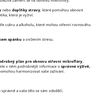
 důležité zaměřit se na obnovu mikroflóry.
y
nebo
doplňky stravy
, které pomohou obnovit
ka, která je vyživí.
íře cukru a alkoholu, které mohou střevní rovnováhu
tkem spánku
a snížením stresu.
odrobný plán pro obnovu střevní mikroflóry
,
ete v něm podrobnější informace o
správné výživě,
 pomohou harmonizovat vaše zažívání.
 správně a vaše tělo se vám odvděčí.