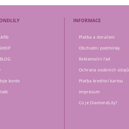
ONDLILY
INFORMACE
Afib
Platba a doručení
ySHOP
Obchodní podmínky
yBLOG
Reklamační řád
Q
Ochrana osobních údaj
oje konto
Platba kreditní kartou
takt
Impresum
Co je DiamondLily?