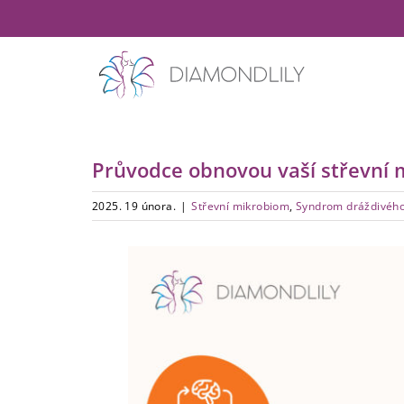
Přeskočit
na
obsah
Průvodce obnovou vaší střevní 
2025. 19 února.
|
Střevní mikrobiom
,
Syndrom dráždivého