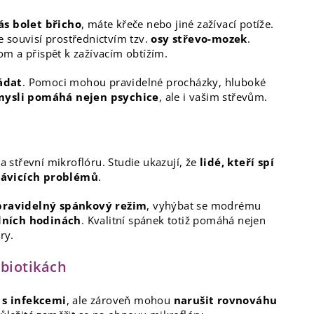
ás bolet břicho
, máte křeče nebo jiné zažívací potíže.
 souvisí prostřednictvím tzv.
osy střevo-mozek
.
m a přispět k zažívacím obtížím.
ládat
. Pomoci mohou pravidelné procházky, hluboké
 mysli pomáhá nejen psychice
, ale i vašim střevům.
střevní mikroflóru. Studie ukazují, že
lidé, kteří spí
trávicích problémů
.
pravidelný spánkový režim
, vyhýbat se modrému
dních hodinách
. Kvalitní spánek totiž pomáhá nejen
ry.
ibiotikách
 s infekcemi
, ale zároveň mohou
narušit rovnováhu