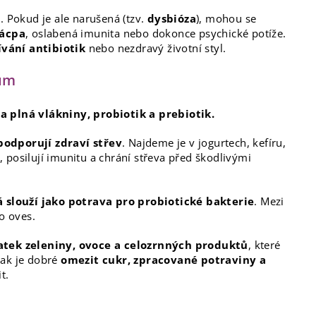
. Pokud je ale narušená (tzv.
dysbióza
), mohou se
zácpa
, oslabená imunita nebo dokonce psychické potíže.
ívání antibiotik
nebo nezdravý životní styl.
vům
a plná vlákniny, probiotik a prebiotik.
odporují zdraví střev
. Najdeme je v jogurtech, kefíru,
 posilují imunitu a chrání střeva před škodlivými
á slouží jako potrava pro probiotické bakterie
. Mezi
o oves.
tatek zeleniny, ovoce a celozrnných produktů
, které
pak je dobré
omezit cukr, zpracované potraviny a
t.