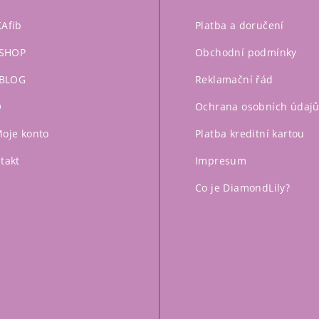
Afib
Platba a doručení
ySHOP
Obchodní podmínky
yBLOG
Reklamační řád
Q
Ochrana osobních údaj
oje konto
Platba kreditní kartou
takt
Impresum
Co je DiamondLily?