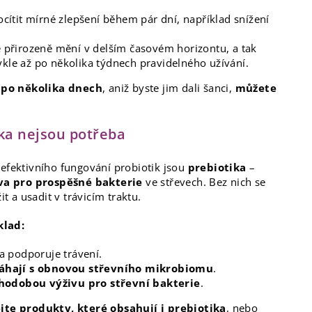
cítit mírné zlepšení během pár dní, například snížení
 přirozeně mění v delším časovém horizontu, a tak
ykle až po několika týdnech pravidelného užívání.
 po několika dnech
, aniž byste jim dali šanci,
můžete
ika nejsou potřeba
efektivního fungování probiotik jsou
prebiotika
–
ava pro prospěšné bakterie
ve střevech. Bez nich se
 a usadit v trávicím traktu.
klad:
 a podporuje trávení.
máhají s obnovou střevního mikrobiomu
.
uhodobou výživu pro střevní bakterie
.
jte produkty, které obsahují i prebiotika
, nebo