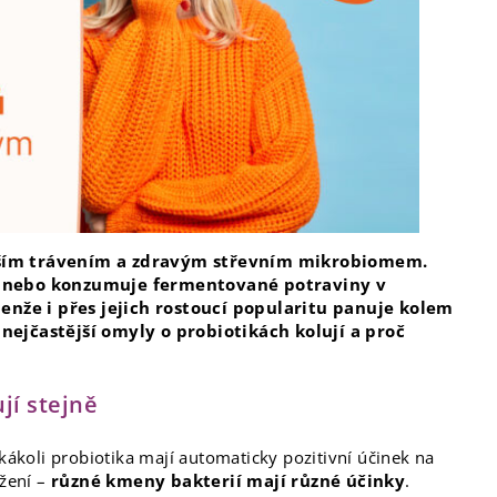
epším trávením a zdravým střevním mikrobiomem.
vy nebo konzumuje fermentované potraviny v
 Jenže i přes jejich rostoucí popularitu panuje kolem
 nejčastější omyly o probiotikách kolují a proč
jí stejně
akákoli probiotika mají automaticky pozitivní účinek na
ožení –
různé kmeny bakterií mají různé účinky
.