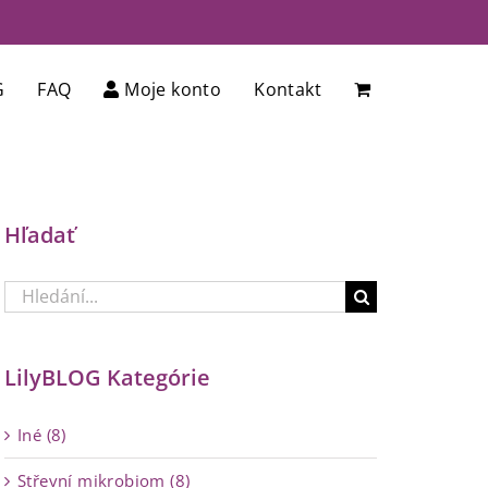
G
FAQ
Moje konto
Kontakt
Hľadať
Hledat:
LilyBLOG Kategórie
Iné (8)
Střevní mikrobiom (8)