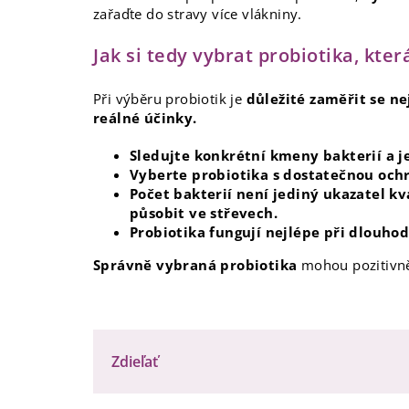
zařaďte do stravy více vlákniny.
Jak si tedy vybrat probiotika, kt
Při výběru probiotik je
důležité zaměřit se ne
reálné účinky.
Sledujte konkrétní kmeny bakterií a j
Vyberte probiotika s dostatečnou ochr
Počet bakterií není jediný ukazatel kva
působit ve střevech.
Probiotika fungují nejlépe při dlouho
Správně vybraná probiotika
mohou pozitivně
Zdieľať