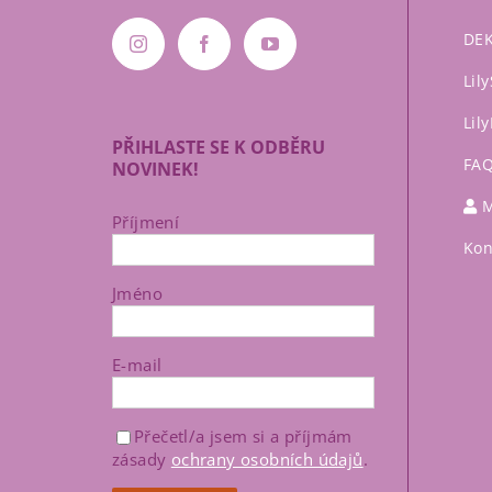
DEK
Lil
Lil
PŘIHLASTE SE K ODBĚRU
FA
NOVINEK!
M
Příjmení
Kon
Jméno
E-mail
Přečetl/a jsem si a příjmám
zásady
ochrany osobních údajů
.