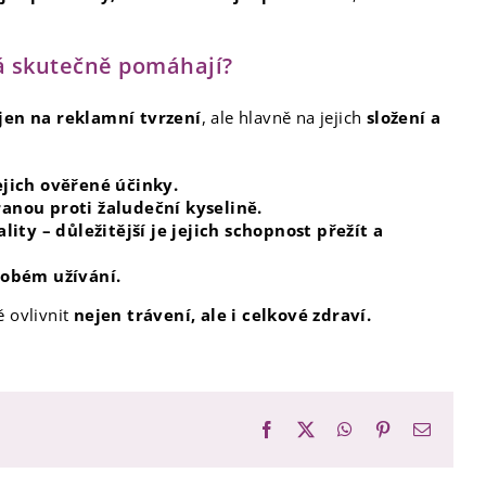
erá skutečně pomáhají?
jen na reklamní tvrzení
, ale hlavně na jejich
složení a
ejich ověřené účinky.
anou proti žaludeční kyselině.
lity – důležitější je jejich schopnost přežít a
dobém užívání.
 ovlivnit
nejen trávení, ale i celkové zdraví.
Facebook
X
WhatsApp
Pinterest
E-
mail