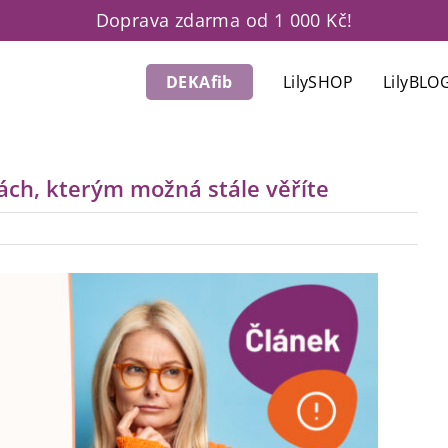
Doprava zdarma od 1 000 Kč!
DEKAfib
LilySHOP
LilyBLO
kách, kterým možná stále věříte