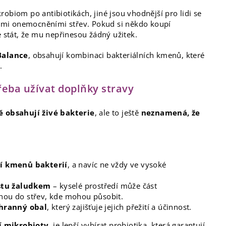
obiom po antibiotikách, jiné jsou vhodnější pro lidi se
ými onemocněními střev. Pokud si někdo koupí
e stát, že mu nepřinesou žádný užitek.
Balance
, obsahují kombinaci bakteriálních kmenů, které
.
třeba užívat doplňky stravy
 obsahují živé bakterie
, ale to ještě
neznamená, že
í kmenů bakterií
, a navíc ne vždy ve vysoké
estu žaludkem
– kyselé prostředí může část
anou do střev, kde mohou působit.
chranný obal
, který zajišťuje jejich přežití a účinnost.
í mikrobioty
, je lepší vybírat probiotika, která garantují