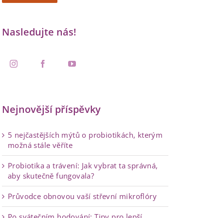
Nasledujte nás!
Nejnovější příspěvky
5 nejčastějších mýtů o probiotikách, kterým
možná stále věříte
Probiotika a trávení: Jak vybrat ta správná,
aby skutečně fungovala?
Průvodce obnovou vaší střevní mikroflóry
Po svátečním hodování: Tipy pro lepší