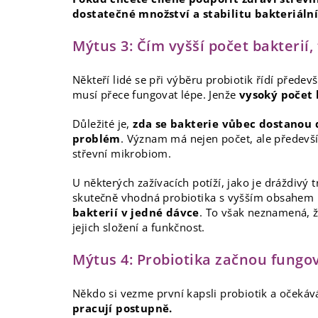
dostatečné množství a stabilitu bakteriální
Mýtus 3: Čím vyšší počet bakterií,
Někteří lidé se při výběru probiotik řídí předev
musí přece fungovat lépe. Jenže
vysoký počet 
Důležité je,
zda se bakterie vůbec dostanou 
problém
. Význam má nejen počet, ale předevší
střevní mikrobiom.
U některých zažívacích potíží, jako je dráždivý
skutečně vhodná probiotika s vyšším obsahem b
bakterií v jedné dávce
. To však neznamená, ž
jejich složení a funkčnost.
Mýtus 4: Probiotika začnou fungo
Někdo si vezme první kapsli probiotik a očekáv
pracují postupně.