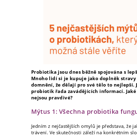
Probiotika jsou dnes běžně spojována s l
Mnoho lidí si je kupuje jako doplněk stra
domnění, že dělají pro své tělo to nejlepší.
probiotik řada zavádějících informací. Jaké
nejsou pravdivé?
Mýtus 1: Všechna probiotika fungu
Jedním z nejčastějších omylů je představa, že j
trávení. Ve skutečnosti záleží na konkrétním sl