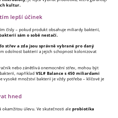
ch kultur.
 tím lepší účinek
ším čísly – pokud produkt obsahuje miliardy bakterií,
bakterií sám o sobě nestačí.
do střev a zda jsou správně vybrané pro daný
m odolnost bakterií a jejich schopnost kolonizovat
 tračník nebo zánětlivá onemocnění střev, mohou být
akterií, například
VSL# Balance s 450 miliardami
e vysoké množství bakterií je vždy potřeba – klíčové je
vat hned
á okamžitou úlevu. Ve skutečnosti ale
probiotika