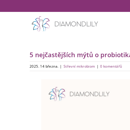
Přeskočit
na
obsah
5 nejčastějších mýtů o probioti
2025. 14 března.
|
Střevní mikrobiom
|
0 komentářů