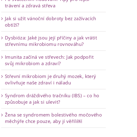
trávení a zdravá střeva
Jak si užít vánoční dobroty bez zažívacích
obtíží?
Dysbióza: Jaké jsou její příčiny a jak vrátit
střevnímu mikrobiomu rovnováhu?
Imunita začíná ve střevech: Jak podpořit
svůj mikrobiom a zdraví?
Střevní mikrobiom je druhý mozek, který
ovlivňuje naše zdraví i náladu
Syndrom dráždivého tračníku (IBS) – co ho
způsobuje a jak si ulevit?
Žena se syndromem bolestivého močového
měchýře chce pouze, aby jí věřili￼