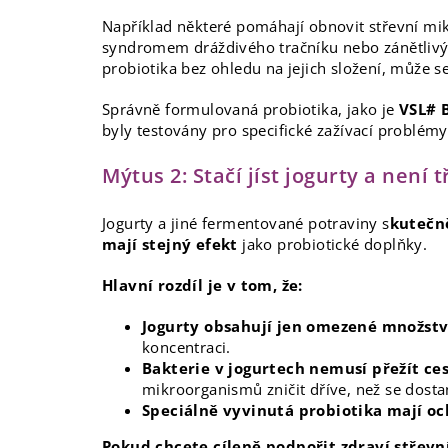
Například některé pomáhají obnovit střevní mikr
syndromem dráždivého tračníku nebo zánětliv
probiotika bez ohledu na jejich složení, může s
Správně formulovaná probiotika, jako je
VSL# 
byly testovány pro specifické zažívací problémy
Mýtus 2: Stačí jíst jogurty a není 
Jogurty a jiné fermentované potraviny s
kutečně
mají stejný efekt
jako probiotické doplňky.
Hlavní rozdíl je v tom, že:
Jogurty obsahují jen omezené množstv
koncentraci.
Bakterie v jogurtech nemusí přežít c
mikroorganismů zničit dříve, než se dost
Speciálně vyvinutá probiotika mají o
Pokud chcete cíleně podpořit zdraví střevn