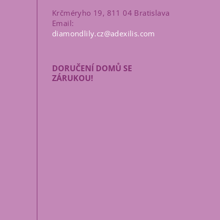
Krčméryho 19, 811 04 Bratislava
Email:
diamondlily.cz@adexilis.com
DORUČENÍ DOMŮ SE
ů
ZÁRUKOU!