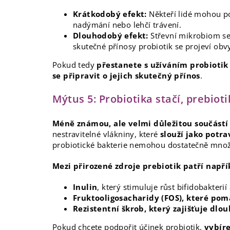
Krátkodobý efekt:
Někteří lidé mohou po
nadýmání nebo lehčí trávení.
Dlouhodobý efekt:
Střevní mikrobiom se
skutečné přínosy probiotik se projeví obv
Pokud tedy
přestanete s užíváním probiotik
se připravit o jejich skutečný přínos
.
Mýtus 5: Probiotika stačí, prebiot
Méně známou, ale velmi důležitou součástí
nestravitelné vlákniny, které
slouží jako potr
probiotické bakterie nemohou dostatečně množit
Mezi přirozené zdroje prebiotik patří napří
Inulin
, který stimuluje růst bifidobakterií
Fruktooligosacharidy (FOS), které po
Rezistentní škrob, který zajišťuje dlo
Pokud chcete podpořit účinek probiotik,
vybíre