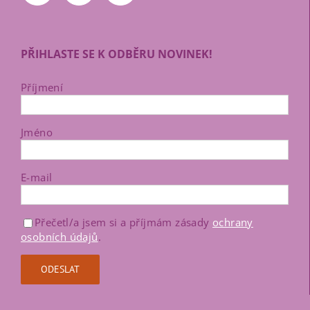
PŘIHLASTE SE K ODBĚRU NOVINEK!
Příjmení
Jméno
E-mail
Přečetl/a jsem si a příjmám zásady
ochrany
osobních údajů
.