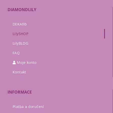
DIAMONDLILY
DEKAfib
LilySHOP
LilyBLOG
FAQ
Moje konto
Kontakt
INFORMACE
Platba a doručení