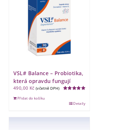
VSL# Balance – Probiotika,
která opravdu fungují
490,00
Kč
(včetně DPH)
Hodnocení
Přidat do košíku
5.00
z 5
Detaily