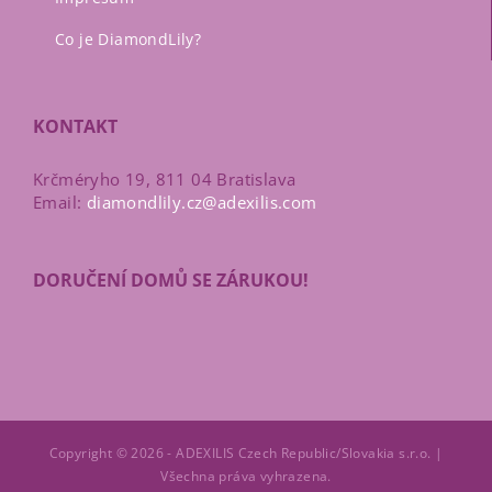
Co je DiamondLily?
KONTAKT
Krčméryho 19, 811 04 Bratislava
Email:
diamondlily.cz@adexilis.com
DORUČENÍ DOMŮ SE ZÁRUKOU!
Copyright © 2026 - ADEXILIS Czech Republic/Slovakia s.r.o. |
Všechna práva vyhrazena.