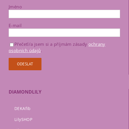
Jméno
E-mail
Přečetl/a jsem si a příjmám zásady
ochrany
osobních údajů
.
DIAMONDLILY
DEKAfib
LilySHOP