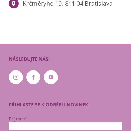
Krčméryho 19, 811 04 Bratislava
NÁSLEDUJTE NÁS!
PŘIHLASTE SE K ODBĚRU NOVINEK!
Příjmení