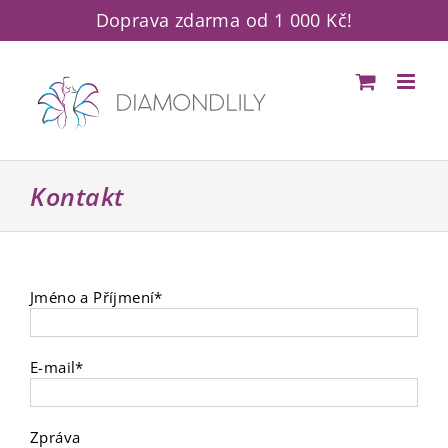
Přeskočit
Doprava zdarma od 1 000 Kč!
na
obsah
Kontakt
Jméno a Příjmení*
E-mail*
Zpráva