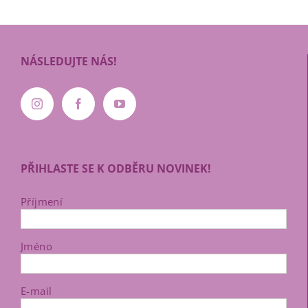
NÁSLEDUJTE NÁS!
PŘIHLASTE SE K ODBĚRU NOVINEK!
Příjmení
Jméno
E-mail