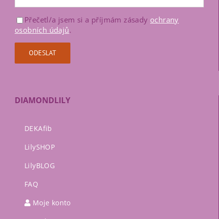
Přečetl/a jsem si a příjmám zásady
ochrany
osobních údajů
.
DIAMONDLILY
DEKAfib
LilySHOP
LilyBLOG
FAQ
Moje konto